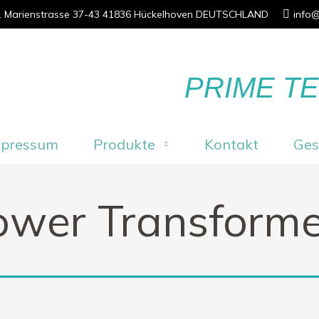
 1 Marienstrasse 37-43 41836 Hückelhoven DEUTSCHLAND
info@
PRIME T
mpressum
Produkte
Kontakt
Ges
ower Transforme