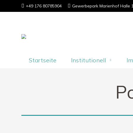
+49 176 80785904
Gewerbepark Marienhof Halle
Startseite
Institutionell
I
P