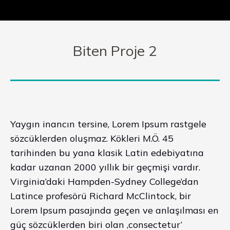
Biten Proje 2
Yaygın inancın tersine, Lorem Ipsum rastgele
sözcüklerden oluşmaz. Kökleri M.Ö. 45
tarihinden bu yana klasik Latin edebiyatına
kadar uzanan 2000 yıllık bir geçmişi vardır.
Virginia’daki Hampden-Sydney College’dan
Latince profesörü Richard McClintock, bir
Lorem Ipsum pasajında geçen ve anlaşılması en
güç sözcüklerden biri olan ‚consectetur‘